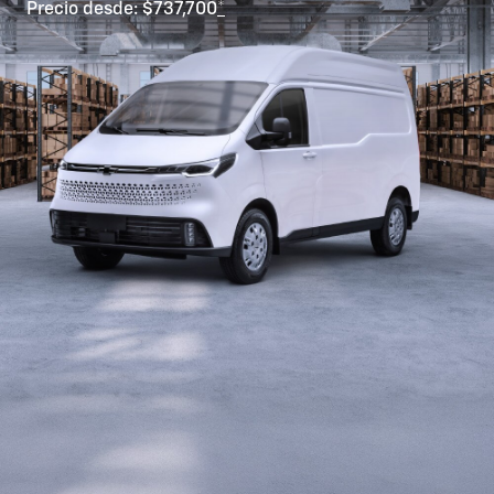
Precio desde: $737,700
*