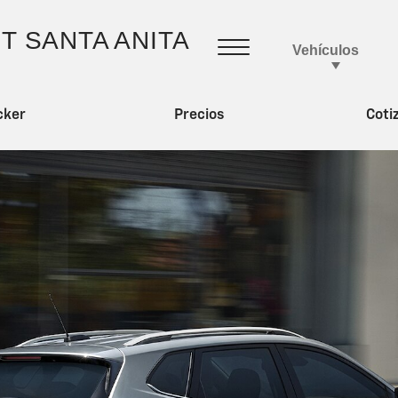
cker
Precios
Coti